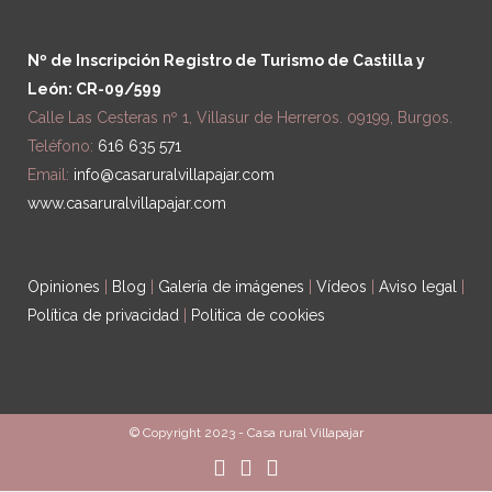
Nº de Inscripción Registro de Turismo de Castilla y
León: CR-09/599
Calle Las Cesteras nº 1, Villasur de Herreros. 09199, Burgos.
Teléfono:
616 635 571
Email:
info@casaruralvillapajar.com
www.casaruralvillapajar.com
Opiniones
|
Blog
|
Galería de imágenes
|
Vídeos
|
Aviso legal
|
Política de privacidad
|
Politica de cookies
© Copyright 2023 - Casa rural Villapajar