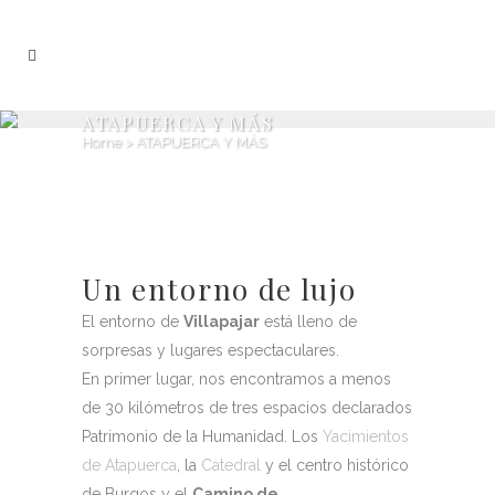
ATAPUERCA Y MÁS
Home
>
ATAPUERCA Y MÁS
Un entorno de lujo
El entorno de
Villapajar
está lleno de
sorpresas y lugares espectaculares.
En primer lugar, nos encontramos a menos
de 30 kilómetros de tres espacios declarados
Patrimonio de la Humanidad. Los
Yacimientos
de Atapuerca
, la
Catedral
y el centro histórico
de Burgos y el
Camino de