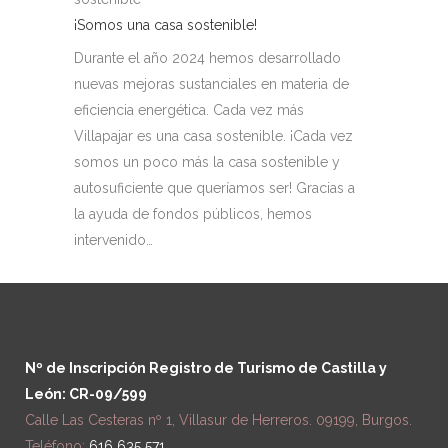
¡Somos una casa sostenible!
Durante el año 2024 hemos desarrollado
nuevas mejoras sustanciales en materia de
eficiencia energética. Cada vez más
Villapajar es una casa sostenible. ¡Cada vez
somos un poco más la casa sostenible y
autosuficiente que queríamos ser! Gracias a
la ayuda de fondos públicos, hemos
intervenido…
Nº de Inscripción Registro de Turismo de Castilla y
León: CR-09/599
Calle Las Cesteras nº 1, Villasur de Herreros. 09199, Burgos.
Teléfono:
616 635 571