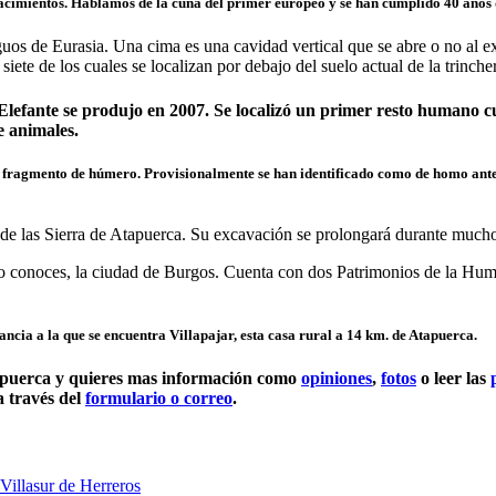
 yacimientos. Hablamos de la cuna del primer europeo y se han cumplido
40 años
guos de Eurasia. Una cima es una cavidad vertical que se abre o no al e
iete de los cuales se localizan por debajo del suelo actual de la trinchera
l Elefante se produjo en 2007. Se localizó un primer resto human
e animales.
fragmento de húmero. Provisionalmente se han identificado como de homo anteces
 de las Sierra de Atapuerca. Su excavación se prolongará durante mucho
no conoces, la ciudad de Burgos. Cuenta con dos Patrimonios de la Human
ncia a la que se encuentra Villapajar, esta casa rural a 14 km. de Atapuerca.
Atapuerca y quieres mas información como
opiniones
,
fotos
o leer las
a través del
formulario o correo
.
Villasur de Herreros