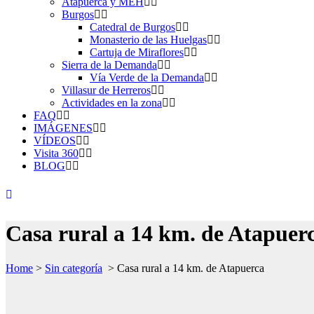
Atapuerca y MEH
Burgos
Catedral de Burgos
Monasterio de las Huelgas
Cartuja de Miraflores
Sierra de la Demanda
Vía Verde de la Demanda
Villasur de Herreros
Actividades en la zona
FAQ
IMÁGENES
VÍDEOS
Visita 360
BLOG
Casa rural a 14 km. de Atapuer
Home
>
Sin categoría
>
Casa rural a 14 km. de Atapuerca