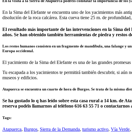
En la visita a la Sierra de Atapuerca podréis constatar la importancia de los
En la Sima del Elefante se encuentra uno de los yacimientos más anti
disolución de la roca calcárea. Esta cueva tiene 25 m. de profundidad, s
El resultado más importante de las intervenciones en la Sima de
años. Se han obtenido también herramientas de piedra y restos d
Los restos humanos consisten en un fragmento de mandíbula, una falange y un 
Europa occidental.
El yacimiento de la Sima del Elefante es una de las grandes promesas
Tu escapada a los yacimientos te permitirá también descubrir, si aún 
museos y edificios.
Atapuerca se encuentra un cuarto de hora de Burgos. Se trata de la misma dista
Se ha gustado lo q has leído sobre esta casa rural a 14 km. de 
reserva podéis llamarnos al teléfono
616 63 55 71
o contactarnos 
Tags:
Atapuerca
,
Burgos
,
Sierra de la Demanda
,
turismo activo
,
Vía Verde
,