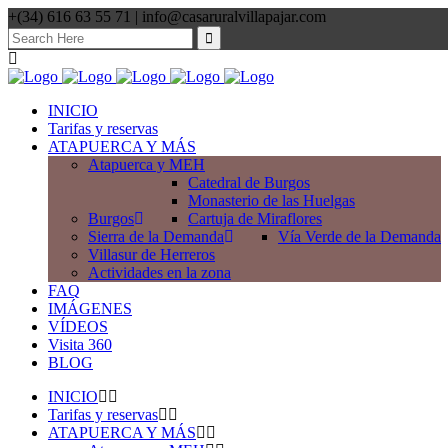
+(34) 616 63 55 71 | info@casaruralvillapajar.com
Search
for:
INICIO
Tarifas y reservas
ATAPUERCA Y MÁS
Atapuerca y MEH
Catedral de Burgos
Monasterio de las Huelgas
Burgos
Cartuja de Miraflores
Sierra de la Demanda
Vía Verde de la Demanda
Villasur de Herreros
Actividades en la zona
FAQ
IMÁGENES
VÍDEOS
Visita 360
BLOG
INICIO
Tarifas y reservas
ATAPUERCA Y MÁS