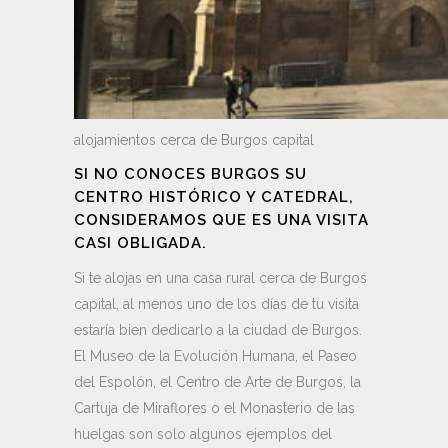
alojamientos cerca de Burgos capital
SI NO CONOCES BURGOS SU
CENTRO HISTÓRICO Y CATEDRAL,
CONSIDERAMOS QUE ES UNA VISITA
CASI OBLIGADA.
Si te alojas en una casa rural cerca de Burgos
capital, al menos uno de los días de tu visita
estaría bien dedicarlo a la ciudad de Burgos.
El Museo de la Evolución Humana, el Paseo
del Espolón, el Centro de Arte de Burgos, la
Cartuja de Miraflores o el Monasterio de las
huelgas son solo algunos ejemplos del