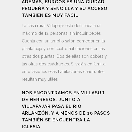
ADEMÁS, BURGOS ES UNA CIUDAD
PEQUEÑA Y SENCILLA Y SU ACCESO
TAMBIÉN ES MUY FÁCIL.
La casa rural Villapajar está destinada a un
máximo de 12 personas, sin incluir bebés.
Cuenta con un amplio salón comedor en la
planta baja y con cuatro habitaciones en las
otras dos plantas. Dos de ellas son dobles y
las otras dos cuádruples. Si viajáis en familia
en ocasiones esas habitaciones cuádruples
resultan muy útiles.
NOS ENCONTRAMOS EN
VILLASUR
DE HERREROS
. JUNTO A
VILLAPAJAR PASA EL RÍO
ARLANZÓN, Y A MENOS DE 10 PASOS
TAMBIÉN SE ENCUENTRA LA
IGLESIA.