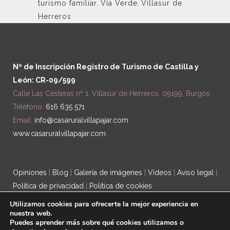
turismo familiar
,
Vía Verde
,
Villasur de
Herreros
Nº de Inscripción Registro de Turismo de Castilla y
León: CR-09/599
Calle Las Cesteras nº 1, Villasur de Herreros. 09199, Burgos.
Teléfono:
616 635 571
Email:
info@casaruralvillapajar.com
www.casaruralvillapajar.com
Opiniones
|
Blog
|
Galería de imágenes
|
Vídeos
|
Aviso legal
|
Política de privacidad
|
Politica de cookies
Utilizamos cookies para ofrecerte la mejor experiencia en
nuestra web.
Puedes aprender más sobre qué cookies utilizamos o