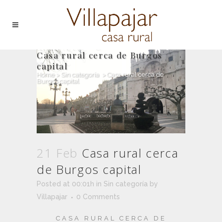
Casa rural cerca de Burgos
capital
Home
>
Sin categoría
>
Casa rural cerca de
Burgos capital
21 Feb
Casa rural cerca
de Burgos capital
Posted at 00:01h
in
Sin categoría
by
Villapajar
0 Comments
CASA RURAL CERCA DE