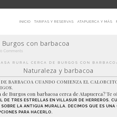
INICIO
TARIFAS Y RESERVAS
ATAPUERCA Y MÁS
rbacoa
Home
>
S
e Burgos con barbacoa
0 Comments
CASA RURAL CERCA DE BURGOS CON BARBACO
Naturaleza y barbacoa
DE BARBACOA CUANDO COMIENZA EL CALORCITO!
IGOS.
 de Burgos con barbacoa cerca de Atapuerca? Te ofr
L DE TRES ESTRELLAS EN
VILLASUR DE HERREROS
. C
 SOBRE LA ANTIGUA MURALLA. DECIMOS QUE ES UNA
PCIONES PARA HACERLO.