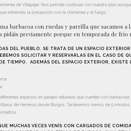
chimenea de Villapajar. Nos permite continuar con nuestro plan aunq
que extreméis la precaución con la chimenea y el fuego.
na barbacoa con ruedas y parrilla que sacamos a la
a pidáis previamente porque en temporada de frío 
AS DEL PUEBLO. SE TRATA DE UN ESPACIO EXTERIO
EBEMOS SOLICITAR Y RESERVARLAS EN EL CASO DE QU
 TIEMPO. ADEMÁS DEL ESPACIO EXTERIOR, EXISTE 
ca
diferentes espacios en parajes naturales que cuentan con barbacoas
a Villasur de Herreros desde Burgos. Tardaremos menos de 5 minutos
lómetros.
UE MUCHAS VECES VENÍS CON CARGADOS DE COMIDA