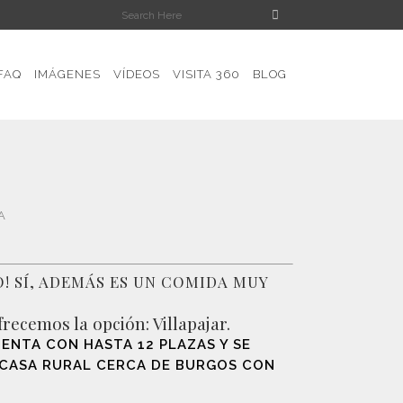
FAQ
IMÁGENES
VÍDEOS
VISITA 360
BLOG
in categoría
>
Casa rural cerca de Burgos con barbacoa
A
 SÍ, ADEMÁS ES UN COMIDA MUY
ecemos la opción: Villapajar.
UENTA CON HASTA 12 PLAZAS Y SE
 CASA RURAL CERCA DE BURGOS CON