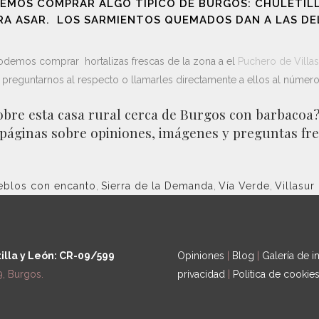
NEMOS COMPRAR ALGO TÍPICO DE BURGOS: CHULETIL
ARA ASAR. LOS SARMIENTOS QUEMADOS DAN A LAS D
odemos comprar hortalizas frescas de la zona a el
Puchero de Villas
preguntarnos al respecto o llamarles directamente a ellos al númer
obre esta casa rural cerca de Burgos con barbacoa?
a páginas sobre
opiniones
,
imágenes
y
preguntas fre
eblos con encanto
,
Sierra de la Demanda
,
Vía Verde
,
Villasur
tilla y León: CR-09/599
Opiniones
|
Blog
|
Galería de 
9, Burgos.
privacidad
|
Politica de cookie