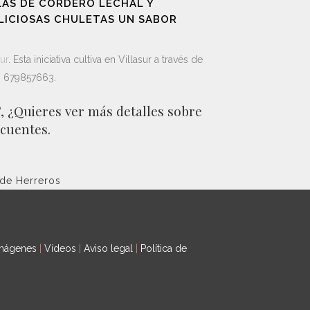
LAS DE CORDERO LECHAL Y
ELICIOSAS CHULETAS UN SABOR
ur
. Esta iniciativa cultiva en Villasur a través de
o 679857663.
, ¿Quieres ver más detalles sobre
cuentes.
 de Herreros
imágenes
|
Vídeos
|
Aviso legal
|
Política de
s