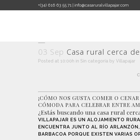
+(34) 616 63 55 71 | info@casaruralvillapajar.com
Casa rural cerca de Burgos con ba
03 Sep
Casa rural cerca d
Posted at 10:00h
in
Sin categoría
by
Villapajar
¡CÓMO NOS GUSTA COMER O CENAR 
CÓMODA PARA CELEBRAR ENTRE AM
¿Estás buscando una casa rural cerca
VILLAPAJAR ES UN ALOJAMIENTO RURA
ENCUENTRA JUNTO AL RÍO ARLANZÓN,
BARBACOA PORQUE EXISTEN VARIAS O