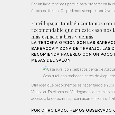
Por un lado tenemos parrilla para preparar en la 
época de fresco. Os pedimos siempre, por favor, 
En Villapajar también contamos con u
recomendable que en este caso nos l
más espacio a bicis y demás.
LA TERCERA OPCIÓN SON LAS BARBACO
BARBACOA Y ZONA DE TRABAJO. LAS D
RECOMIENDA HACERLO CON UN POCO DE
MESAS DEL SALÓN.
Casa rural con barbacoa cerca de Atapuer
Otra idea que proponemos es hacer fuego en los 
Villapajar. Es el área de Valdegados, de camino 
acceso a la derecha a aproximadamente a 1 o 2 ki
POR OTRO LADO, HEMOS OBSERVADO Q