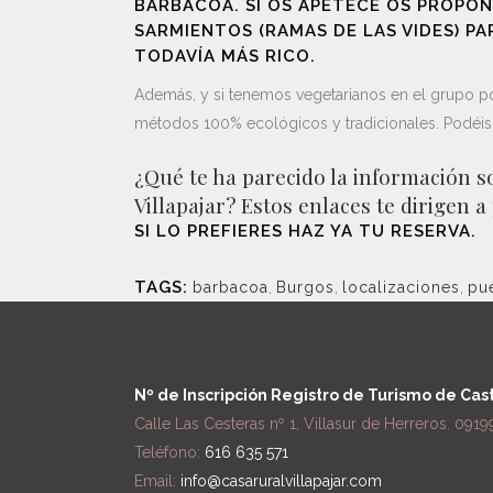
BARBACOA. SI OS APETECE OS PROPO
SARMIENTOS (RAMAS DE LAS VIDES) P
TODAVÍA MÁS RICO.
Además, y si tenemos vegetarianos en el grupo p
métodos 100% ecológicos y tradicionales. Podéis 
¿Qué te ha parecido la información s
Villapajar?
Estos enlaces te dirigen 
SI LO PREFIERES
HAZ YA TU RESERVA
.
TAGS:
barbacoa
,
Burgos
,
localizaciones
,
pu
Nº de Inscripción Registro de Turismo de Cas
Calle Las Cesteras nº 1, Villasur de Herreros. 0919
Teléfono:
616 635 571
Email:
info@casaruralvillapajar.com