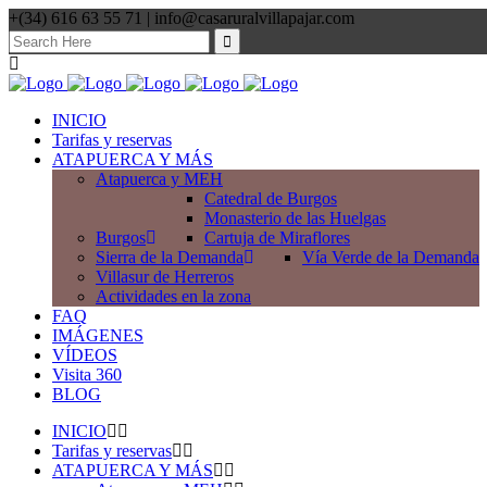
+(34) 616 63 55 71 | info@casaruralvillapajar.com
Search
for:
INICIO
Tarifas y reservas
ATAPUERCA Y MÁS
Atapuerca y MEH
Catedral de Burgos
Monasterio de las Huelgas
Burgos
Cartuja de Miraflores
Sierra de la Demanda
Vía Verde de la Demanda
Villasur de Herreros
Actividades en la zona
FAQ
IMÁGENES
VÍDEOS
Visita 360
BLOG
INICIO
Tarifas y reservas
ATAPUERCA Y MÁS