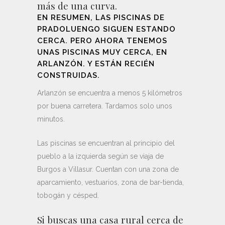
más de una curva.
EN RESUMEN, LAS PISCINAS DE
PRADOLUENGO SIGUEN ESTANDO
CERCA. PERO AHORA TENEMOS
UNAS PISCINAS MUY CERCA, EN
ARLANZÓN. Y ESTÁN RECIÉN
CONSTRUIDAS.
Arlanzón se encuentra a menos 5 kilómetros
por buena carretera. Tardamos solo unos
minutos.
Las piscinas se encuentran al principio del
pueblo a la izquierda según se viaja de
Burgos a Villasur. Cuentan con una zona de
aparcamiento, vestuarios, zona de bar-tienda,
tobogán y césped.
Si buscas una casa rural cerca de