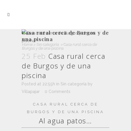
Casa rural cerca de Burgos y de
una piscina
Home
>
Sin categoría
>
Casa rural cerca de
Burgos y de una piscina
25 Feb
Casa rural cerca
de Burgos y de una
piscina
Posted at 22:55h
in
Sin categoría
by
Villapajar
0 Comments
CASA RURAL CERCA DE
BURGOS Y DE UNA PISCINA
Al agua patos…