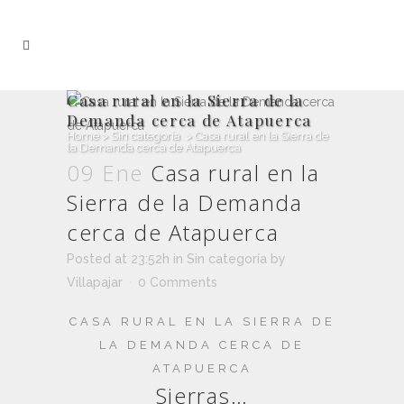
Casa rural en la Sierra de la
Demanda cerca de Atapuerca
Home
>
Sin categoría
>
Casa rural en la Sierra de
la Demanda cerca de Atapuerca
09 Ene
Casa rural en la
Sierra de la Demanda
cerca de Atapuerca
Posted at 23:52h
in
Sin categoría
by
Villapajar
0 Comments
CASA RURAL EN LA SIERRA DE
LA DEMANDA CERCA DE
ATAPUERCA
Sierras…