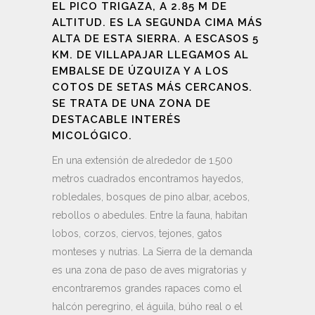
EL PICO TRIGAZA, A 2.85 M DE
ALTITUD. ES LA SEGUNDA CIMA MÁS
ALTA DE ESTA SIERRA. A ESCASOS 5
KM. DE VILLAPAJAR LLEGAMOS AL
EMBALSE DE ÚZQUIZA Y A LOS
COTOS DE SETAS MÁS CERCANOS.
SE TRATA DE UNA ZONA DE
DESTACABLE INTERÉS
MICOLÓGICO.
En una extensión de alrededor de 1.500
metros cuadrados encontramos hayedos,
robledales, bosques de pino albar, acebos,
rebollos o abedules. Entre la fauna, habitan
lobos, corzos, ciervos, tejones, gatos
monteses y nutrias. La Sierra de la demanda
es una zona de paso de aves migratorias y
encontraremos grandes rapaces como el
halcón peregrino, el águila, búho real o el