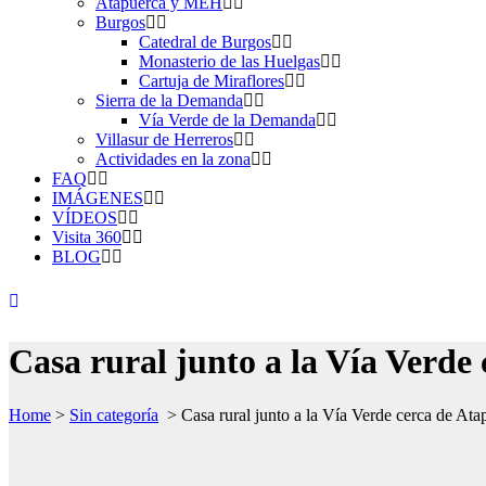
Atapuerca y MEH
Burgos
Catedral de Burgos
Monasterio de las Huelgas
Cartuja de Miraflores
Sierra de la Demanda
Vía Verde de la Demanda
Villasur de Herreros
Actividades en la zona
FAQ
IMÁGENES
VÍDEOS
Visita 360
BLOG
Casa rural junto a la Vía Verde
Home
>
Sin categoría
>
Casa rural junto a la Vía Verde cerca de Ata