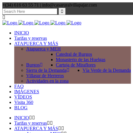
+(34) 616 63 55 71 | info@casaruralvillapajar.com
Search
for:
INICIO
Tarifas y reservas
ATAPUERCA Y MÁS
Atapuerca y MEH
Catedral de Burgos
Monasterio de las Huelgas
Burgos
Cartuja de Miraflores
Sierra de la Demanda
Vía Verde de la Demanda
Villasur de Herreros
Actividades en la zona
FAQ
IMÁGENES
VÍDEOS
Visita 360
BLOG
INICIO
Tarifas y reservas
ATAPUERCA Y MÁS