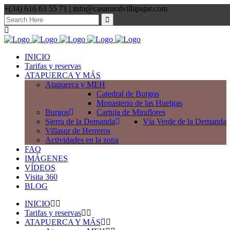
+(34) 616 63 55 71 | info@casaruralvillapajar.com
Search
for:
INICIO
Tarifas y reservas
ATAPUERCA Y MÁS
Atapuerca y MEH
Catedral de Burgos
Monasterio de las Huelgas
Burgos
Cartuja de Miraflores
Sierra de la Demanda
Vía Verde de la Demanda
Villasur de Herreros
Actividades en la zona
FAQ
IMÁGENES
VÍDEOS
Visita 360
BLOG
INICIO
Tarifas y reservas
ATAPUERCA Y MÁS