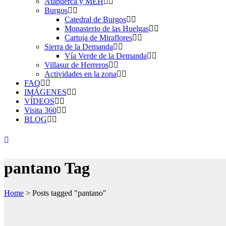
Atapuerca y MEH
Burgos
Catedral de Burgos
Monasterio de las Huelgas
Cartuja de Miraflores
Sierra de la Demanda
Vía Verde de la Demanda
Villasur de Herreros
Actividades en la zona
FAQ
IMÁGENES
VÍDEOS
Visita 360
BLOG
pantano Tag
Home
>
Posts tagged "pantano"