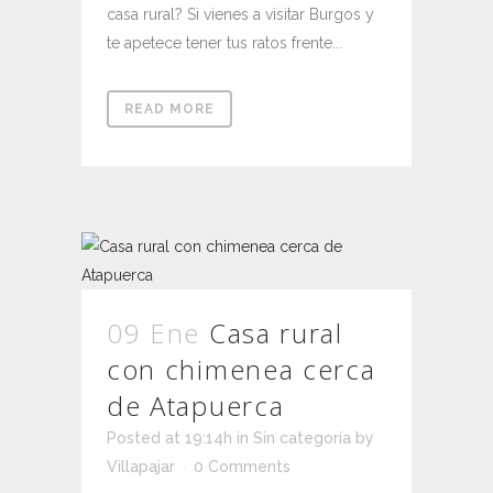
casa rural? Si vienes a visitar Burgos y
te apetece tener tus ratos frente...
READ MORE
09 Ene
Casa rural
con chimenea cerca
de Atapuerca
Posted at 19:14h
in
Sin categoría
by
Villapajar
0 Comments