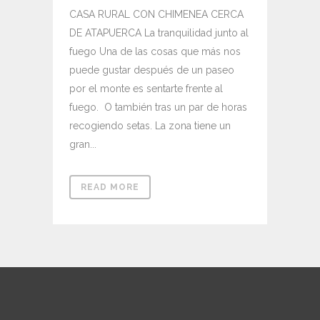
CASA RURAL CON CHIMENEA CERCA
DE ATAPUERCA La tranquilidad junto al
fuego Una de las cosas que más nos
puede gustar después de un paseo
por el monte es sentarte frente al
fuego. O también tras un par de horas
recogiendo setas. La zona tiene un
gran...
READ MORE