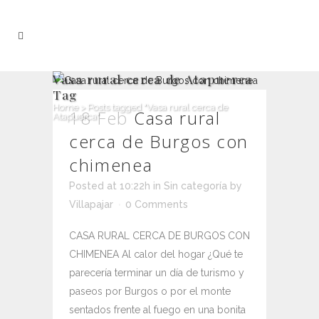
Vasa rural cerca de Atapuerca
Tag
Home
>
Posts tagged "Vasa rural cerca de
18 Feb
Casa rural
Atapuerca"
cerca de Burgos con
chimenea
Posted at 10:22h
in
Sin categoría
by
Villapajar
0 Comments
CASA RURAL CERCA DE BURGOS CON
CHIMENEA Al calor del hogar ¿Qué te
parecería terminar un día de turismo y
paseos por Burgos o por el monte
sentados frente al fuego en una bonita