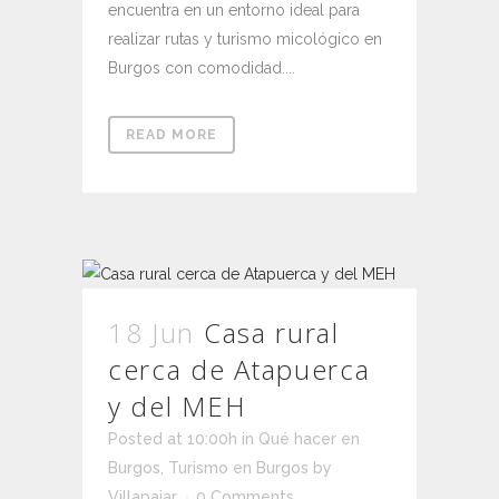
encuentra en un entorno ideal para
realizar rutas y turismo micológico en
Burgos con comodidad....
READ MORE
18 Jun
Casa rural
cerca de Atapuerca
y del MEH
Posted at 10:00h
in
Qué hacer en
Burgos
,
Turismo en Burgos
by
Villapajar
0 Comments