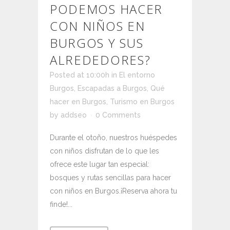
PODEMOS HACER
CON NIÑOS EN
BURGOS Y SUS
ALREDEDORES?
Posted at 10:00h
in
El entorno
Burgos
,
Escapadas a Burgos
,
Qué
hacer en Burgos
,
Turismo en Burgos
by
addseo
0 Comments
Durante el otoño, nuestros huéspedes
con niños disfrutan de lo que les
ofrece este lugar tan especial:
bosques y rutas sencillas para hacer
con niños en Burgos.¡Reserva ahora tu
finde!...