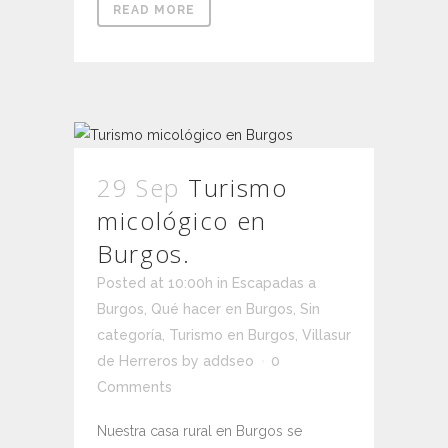
READ MORE
29 Sep
Turismo
micológico en
Burgos.
Posted at 10:00h
in
Escapadas a
Burgos
,
Qué hacer en Burgos
,
Sin
categoría
,
Turismo en Burgos
,
Villasur
de Herreros
by
addseo
0
Comments
Nuestra casa rural en Burgos se